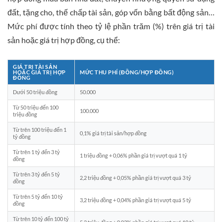
đất, tặng cho, thế chấp tài sản, góp vốn bằng bất động sản…
Mức phí được tính theo tỷ lệ phần trăm (%) trên giá trị tài
sản hoặc giá trị hợp đồng, cụ thể:
GIÁ TRỊ TÀI SẢN
HOẶC GIÁ TRỊ HỢP
MỨC THU PHÍ (ĐỒNG/HỢP ĐỒNG)
ĐỒNG
Dưới 50 triệu đồng
50.000
Từ 50 triệu đến 100
100.000
triệu đồng
Từ trên 100 triệu đến 1
0,1% giá trị tài sản/hợp đồng
tỷ đồng
Từ trên 1 tỷ đến 3 tỷ
1 triệu đồng + 0,06% phần giá trị vượt quá 1 tỷ
đồng
Từ trên 3 tỷ đến 5 tỷ
2,2 triệu đồng + 0,05% phần giá trị vượt quá 3 tỷ
đồng
Từ trên 5 tỷ đến 10 tỷ
3,2 triệu đồng + 0,04% phần giá trị vượt quá 5 tỷ
đồng
Từ trên 10 tỷ đến 100 tỷ