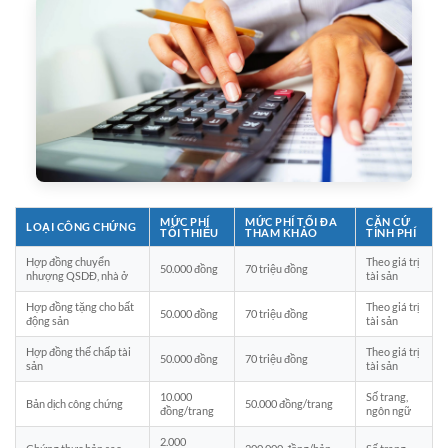
MỨC PHÍ
MỨC PHÍ TỐI ĐA
CĂN CỨ
LOẠI CÔNG CHỨNG
TỐI THIỂU
THAM KHẢO
TÍNH PHÍ
Hợp đồng chuyển
Theo giá trị
50.000 đồng
70 triệu đồng
nhượng QSDĐ, nhà ở
tài sản
Hợp đồng tặng cho bất
Theo giá trị
50.000 đồng
70 triệu đồng
động sản
tài sản
Hợp đồng thế chấp tài
Theo giá trị
50.000 đồng
70 triệu đồng
sản
tài sản
10.000
Số trang,
Bản dịch công chứng
50.000 đồng/trang
đồng/trang
ngôn ngữ
2.000