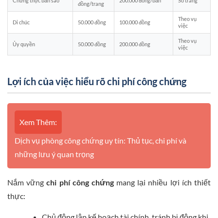
Chứng thực bản sao
200.000 đồng/bản
Số trang
đồng/trang
Theo vụ
Di chúc
50.000 đồng
100.000 đồng
việc
Theo vụ
Ủy quyền
50.000 đồng
200.000 đồng
việc
Lợi ích của việc hiểu rõ chi phí công chứng
Xem Thêm:
Dịch vụ phòng công chứng uy tín: Thủ tục, chi phí và
những lưu ý quan trọng
Nắm vững
chi phí công chứng
mang lại nhiều lợi ích thiết
thực:
Chủ động lập kế hoạch tài chính, tránh bị động khi