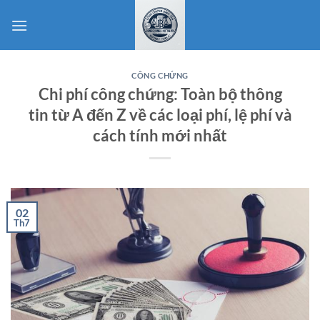
Bỏ
qua
nội
dung
CÔNG CHỨNG
Chi phí công chứng: Toàn bộ thông
tin từ A đến Z về các loại phí, lệ phí và
cách tính mới nhất
02
Th7