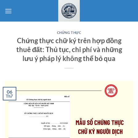
Bỏ
qua
nội
dung
CHỨNG THỰC
Chứng thực chữ ký trên hợp đồng
thuê đất: Thủ tục, chi phí và những
lưu ý pháp lý không thể bỏ qua
06
Th7