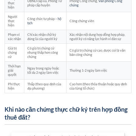
UBND cấp xã, Phòng Tư
Phòng Công chứng,
Văn phòng Công
thực
pháp cấp huyện
chứng
hiện
Người
Công chức tư pháp –
hộ
thực
Công chứng viên
tịch
hiện
Phạm vi
Chỉ xác nhận chữ ký
Xác nhận nội dung hợp đồng hợp pháp,
xác nhận
đúng là của người ký
người ký có năng lực hành vi dân sự
Giá trị
Có giá trị chứng cứ
Có giá trị chứng cứ cao, được coi là văn
chứng
nhưng thấp hơn công
bản công chứng
cứ
chứng
Thời hạn
Ngay trong ngày hoặc
giải
Thường 1-2 ngày làm việc
tối đa 2 ngày làm việc
quyết
Phí thực
Thấp (theo quy định của
Cao hơn (theo thỏa thuận hoặc quy định
hiện
địa phương)
của từng tổ chức)
Khi nào cần chứng thực chữ ký trên hợp đồng
thuê đất?