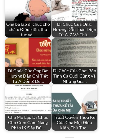
Ông bà lập di chúc cho
Di Chúc Của Ông:
cháu: Điều kiện, thủ
Hướng Dẫn Toàn Diện
tục và…
Từ A-Z Về Thủ…
Di Chúc Của Ông Bà:
Di Chúc Của Cha: Bản
Hướng Dẫn Chi Tiết
Tình Ca Cuối Cùng Và
Từ A Đến Z Để…
Những Giá…
Cha Mẹ Lập Di Chúc
Truất Quyền Thừa Kế
Cho Con: Cẩm Nang
Của Cha Mẹ: Điều
Pháp Lý Đầy Đủ…
Kiện, Thủ Tục…