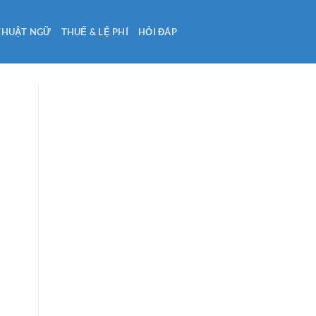
THUẬT NGỮ
THUẾ & LỆ PHÍ
HỎI ĐÁP