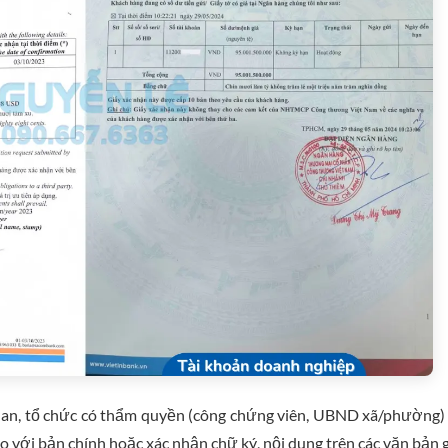
quan, tổ chức có thẩm quyền (công chứng viên, UBND xã/phường)
o với bản chính hoặc xác nhận chữ ký, nội dung trên các văn bản 