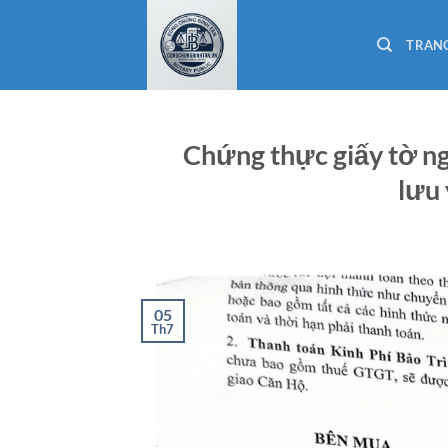
Bỏ
qua
TRAN
nội
dung
Chứng thực giấy tờ ng
lưu 
05
Th7