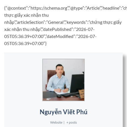
{“@context”:”https://schema.org”,”@type”:”Article”,”headline”:”
thực giấy xác nhận thu
nhập”,”articleSection”:”General”,”keywords”:”chứng thực giấy
xác nhận thu nhập”,”datePublished”:”2026-07-
05T05:36:39+07:00″,”dateModified”:”2026-07-
05T05:36:39+07:00″}
Nguyễn Viết Phú
Website
|
+ posts