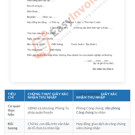
TIÊU
CHỨNG THỰC GIẤY XÁC
CÔNG CHỨNG
GIẤY XÁC
CHÍ
NHẬN THU NHẬP
NHẬN THU NHẬP
Cơ quan
UBND xã/phường, Phòng Tư
Phòng Công chứng,
Văn phòng
thực
pháp quận/huyện
Công chứng
tư nhân
hiện
Đối
Chữ ký, con dấu trên văn bản
Hợp đồng, giao dịch do công chứng
tượng
do tổ chức/cá nhân lập
viên chứng nhận