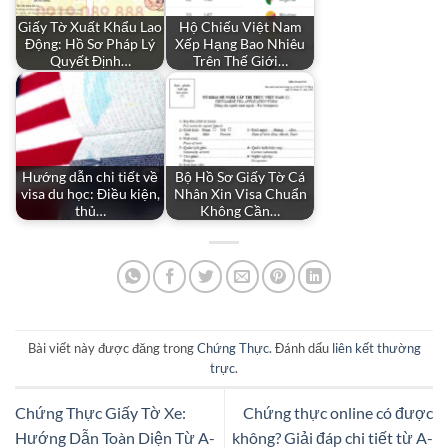
Giấy Tờ Xuất Khẩu Lao
Hộ Chiếu Việt Nam
Động: Hồ Sơ Pháp Lý
Xếp Hạng Bao Nhiêu
Quyết Định…
Trên Thế Giới…
Hướng dẫn chi tiết về
Bộ Hồ Sơ Giấy Tờ Cá
visa du học: Điều kiện,
Nhân Xin Visa Chuẩn
thủ…
Không Cần…
Bài viết này được đăng trong
Chứng Thực
. Đánh dấu
liên kết thường
trực
.
Chứng Thực Giấy Tờ Xe:
Chứng thực online có được
Hướng Dẫn Toàn Diện Từ A-
không? Giải đáp chi tiết từ A-