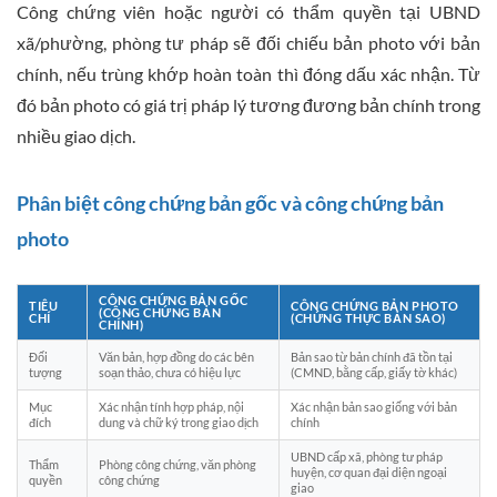
Công chứng viên hoặc người có thẩm quyền tại UBND
xã/phường, phòng tư pháp sẽ đối chiếu bản photo với bản
chính, nếu trùng khớp hoàn toàn thì đóng dấu xác nhận. Từ
đó bản photo có giá trị pháp lý tương đương bản chính trong
nhiều giao dịch.
Phân biệt công chứng bản gốc và công chứng bản
photo
CÔNG CHỨNG BẢN GỐC
TIÊU
CÔNG CHỨNG BẢN PHOTO
(CÔNG CHỨNG BẢN
CHÍ
(CHỨNG THỰC BẢN SAO)
CHÍNH)
Đối
Văn bản, hợp đồng do các bên
Bản sao từ bản chính đã tồn tại
tượng
soạn thảo, chưa có hiệu lực
(CMND, bằng cấp, giấy tờ khác)
Mục
Xác nhận tính hợp pháp, nội
Xác nhận bản sao giống với bản
đích
dung và chữ ký trong giao dịch
chính
UBND cấp xã, phòng tư pháp
Thẩm
Phòng công chứng, văn phòng
huyện, cơ quan đại diện ngoại
quyền
công chứng
giao