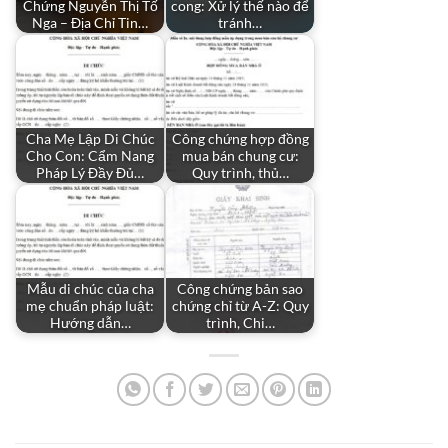
Chứng Nguyễn Thị Tố
cong: Xử lý thế nào để
Nga – Địa Chỉ Tin…
tránh…
Cha Mẹ Lập Di Chúc
Công chứng hợp đồng
Cho Con: Cẩm Nang
mua bán chung cư:
Pháp Lý Đầy Đủ…
Quy trình, thủ…
Mẫu di chúc của cha
Công chứng bản sao
mẹ chuẩn pháp luật:
chứng chỉ từ A-Z: Quy
Hướng dẫn…
trình, Chi…