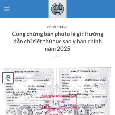
Bỏ
qua
nội
dung
CÔNG CHỨNG
Công chứng bản photo là gì? Hướng
dẫn chi tiết thủ tục sao y bản chính
năm 2025
02
Th7