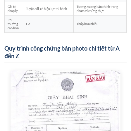
Giá trị
Tương đương bản chính trong
Tuyệt đối, có hiệu lực thi hành
pháp lý
phạm vi chứng thực
Phí
thường
Có
Thấp hơn nhiều
cao hơn
Quy trình công chứng bản photo chi tiết từ A
đến Z