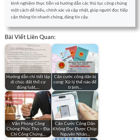
kinh nghiệm thực tiễn và hướng dẫn các thủ tục công chứng
một cách dễ hiểu, chính xác và cập nhật, giúp người đọc tiếp
cận thông tin nhanh chóng, đáng tin cậy.
Bài Viết Liên Quan:
Hướng dẫn chi tiết lập
Căn cước công dân bị
di chúc đất thổ cư
cong: Xử lý thế nào để
đúng luật,…
tránh…
Văn Phòng Công
Căn Cước Công Dân
Chứng Phúc Thọ – Địa
Không Đọc Được Chip:
Chỉ Công Chứng…
Nguyên Nhân…