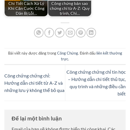
Chi Tiết Cách Xử Lý
Công chứng bản sao
Khi Căn Cước Công
chứng chỉ từ A-Z: Quy
Dân Bị Lỗi…
trình, Chi…
Bài viết này được đăng trong
Công Chứng
. Đánh dấu
liên kết thường
trực
.
Công chứng chứng chỉ tin học
Công chứng chứng chỉ:
– Hướng dẫn chi tiết thủ tục,
Hướng dẫn chi tiết từ A-Z và
quy trình và những điều cần
những lưu ý không thể bỏ qua
biết
Để lại một bình luận
Email của bạn sẽ không được hiển thị công khai.
Các