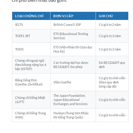
LOẠI CHỨNG CHỈ
ĐƠN VỊ CẤP
GHI CHÚ
IELTS
British Council, IDP
Có giá trị 2 năm
ETS (Educational Testing
TOEFL iBT
Có giá trị 2 năm
Service)
ETS (Viện Khảo thí Giáo dục
TOEIC
Có giá trị 2 năm
Hoa Kỳ)
Chứng chỉ ngoại ngữ
Các trường đại học được
Do Bộ GD&ĐT quy
theo khung năng lực 6
Bộ GD&ĐT cho phép
định
bậc (VSTEP)
Có giá trị vĩnh viễn
Bằng tiếng Đức
Viện Goethe
(theo quy định
(Goethe-Zertifikat)
từng cấp độ)
The Japan Foundation,
Chứng chỉ tiếng Nhật
Japan Educational
Có giá trị vĩnh viễn
(JLPT)
Exchanges and Services
Chứng chỉ tiếng Trung
Hanban (Trung tâm Khảo
Có giá trị vĩnh viễn
(HSK)
thí tiếng Trung Quốc)