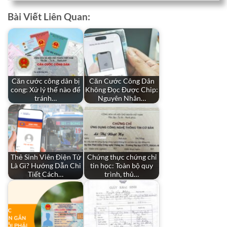
Bài Viết Liên Quan:
Căn cước công dân bị
Căn Cước Công Dân
cong: Xử lý thế nào để
Không Đọc Được Chip:
tránh…
Nguyên Nhân…
Thẻ Sinh Viên Điện Tử
Chứng thực chứng chỉ
Là Gì? Hướng Dẫn Chi
tin học: Toàn bộ quy
Tiết Cách…
trình, thủ…