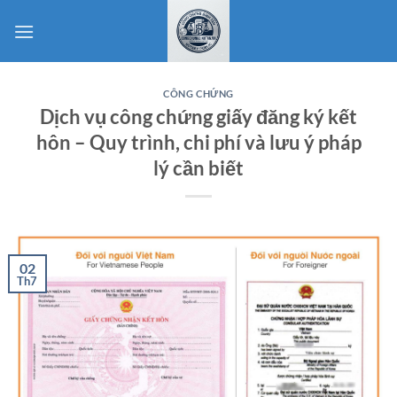
Bỏ
qua
nội
dung
CÔNG CHỨNG
Dịch vụ công chứng giấy đăng ký kết
hôn – Quy trình, chi phí và lưu ý pháp
lý cần biết
02
Th7