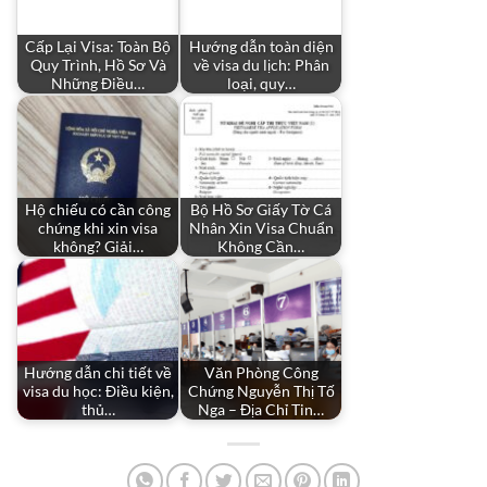
Cấp Lại Visa: Toàn Bộ
Hướng dẫn toàn diện
Quy Trình, Hồ Sơ Và
về visa du lịch: Phân
Những Điều…
loại, quy…
Hộ chiếu có cần công
Bộ Hồ Sơ Giấy Tờ Cá
chứng khi xin visa
Nhân Xin Visa Chuẩn
không? Giải…
Không Cần…
Hướng dẫn chi tiết về
Văn Phòng Công
visa du học: Điều kiện,
Chứng Nguyễn Thị Tố
thủ…
Nga – Địa Chỉ Tin…