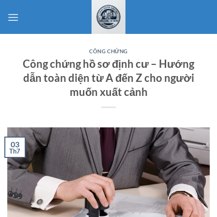
Bỏ
qua
nội
dung
CÔNG CHỨNG
Công chứng hồ sơ định cư – Hướng
dẫn toàn diện từ A đến Z cho người
muốn xuất cảnh
03
Th7