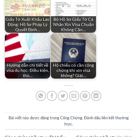
Giấy Tờ Xuất Khẩu Lao
Bộ Hồ Sơ Giấy Tờ Cá
Động: Hồ Sơ Pháp Lý
Nhân Xin Visa Chuẩn
Quyết Định…
Không Cần…
Hướng dẫn chi tiết về
Hộ chiếu có cần công
visa du học: Điều kiện,
chứng khi xin visa
thủ…
không? Giải…
Bài viết này được đăng trong
Công Chứng
. Đánh dấu
liên kết thường
trực
.