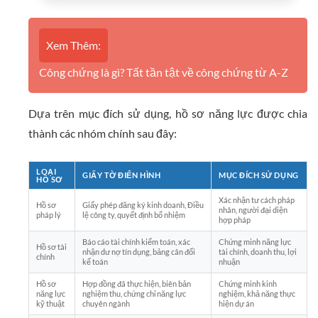
Xem Thêm:
Công chứng là gì? Tất tần tật về công chứng từ A-Z
Dựa trên mục đích sử dụng, hồ sơ năng lực được chia
thành các nhóm chính sau đây:
LOẠI
GIẤY TỜ ĐIỂN HÌNH
MỤC ĐÍCH SỬ DỤNG
HỒ SƠ
Xác nhận tư cách pháp
Hồ sơ
Giấy phép đăng ký kinh doanh, Điều
nhân, người đại diện
pháp lý
lệ công ty, quyết định bổ nhiệm
hợp pháp
Báo cáo tài chính kiểm toán, xác
Chứng minh năng lực
Hồ sơ tài
nhận dư nợ tín dụng, bảng cân đối
tài chính, doanh thu, lợi
chính
kế toán
nhuận
Hồ sơ
Hợp đồng đã thực hiện, biên bản
Chứng minh kinh
năng lực
nghiệm thu, chứng chỉ năng lực
nghiệm, khả năng thực
kỹ thuật
chuyên ngành
hiện dự án