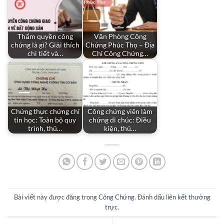
Thẩm quyền công
Văn Phòng Công
chứng là gì? Giải thích
Chứng Phúc Thọ – Địa
chi tiết và…
Chỉ Công Chứng…
Chứng thực chứng chỉ
Công chứng viên làm
tin học: Toàn bộ quy
chứng di chúc: Điều
trình, thủ…
kiện, thủ…
Bài viết này được đăng trong
Công Chứng
. Đánh dấu
liên kết thường
trực
.