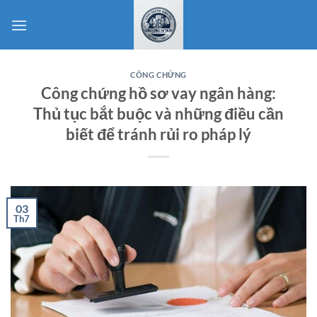
Bỏ
qua
nội
dung
CÔNG CHỨNG
Công chứng hồ sơ vay ngân hàng:
Thủ tục bắt buộc và những điều cần
biết để tránh rủi ro pháp lý
03
Th7