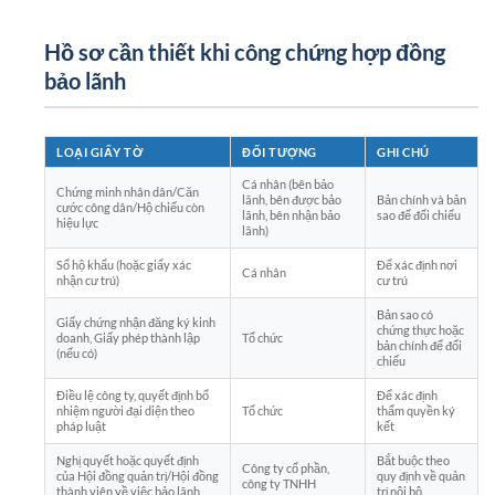
Hồ sơ cần thiết khi công chứng hợp đồng
bảo lãnh
LOẠI GIẤY TỜ
ĐỐI TƯỢNG
GHI CHÚ
Cá nhân (bên bảo
Chứng minh nhân dân/Căn
lãnh, bên được bảo
Bản chính và bản
cước công dân/Hộ chiếu còn
lãnh, bên nhận bảo
sao để đối chiếu
hiệu lực
lãnh)
Sổ hộ khẩu (hoặc giấy xác
Để xác định nơi
Cá nhân
nhận cư trú)
cư trú
Bản sao có
Giấy chứng nhận đăng ký kinh
chứng thực hoặc
doanh, Giấy phép thành lập
Tổ chức
bản chính để đối
(nếu có)
chiếu
Điều lệ công ty, quyết định bổ
Để xác định
nhiệm người đại diện theo
Tổ chức
thẩm quyền ký
pháp luật
kết
Nghị quyết hoặc quyết định
Bắt buộc theo
Công ty cổ phần,
của Hội đồng quản trị/Hội đồng
quy định về quản
công ty TNHH
thành viên về việc bảo lãnh
trị nội bộ