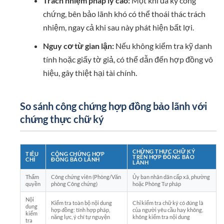
Trách nhiệm pháp lý cao:
Một khi đã ký công
chứng, bên bảo lãnh khó có thể thoái thác trách
nhiệm, ngay cả khi sau này phát hiện bất lợi.
Nguy cơ từ gian lận:
Nếu không kiểm tra kỹ danh
tính hoặc giấy tờ giả, có thể dẫn đến hợp đồng vô
hiệu, gây thiệt hại tài chính.
So sánh công chứng hợp đồng bảo lãnh với
chứng thực chữ ký
CHỨNG THỰC CHỮ KÝ
TIÊU
CÔNG CHỨNG HỢP
TRÊN HỢP ĐỒNG BẢO
CHÍ
ĐỒNG BẢO LÃNH
LÃNH
Thẩm
Công chứng viên (Phòng/Văn
Ủy ban nhân dân cấp xã, phường
quyền
phòng Công chứng)
hoặc Phòng Tư pháp
Nội
Kiểm tra toàn bộ nội dung
Chỉ kiểm tra chữ ký có đúng là
dung
hợp đồng: tính hợp pháp,
của người yêu cầu hay không,
kiểm
năng lực, ý chí tự nguyện
không kiểm tra nội dung
tra