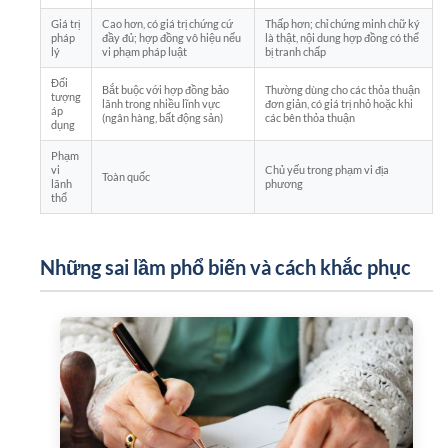
Giá trị
Cao hơn, có giá trị chứng cứ
Thấp hơn; chỉ chứng minh chữ ký
pháp
đầy đủ; hợp đồng vô hiệu nếu
là thật, nội dung hợp đồng có thể
lý
vi phạm pháp luật
bị tranh chấp
Đối
Bắt buộc với hợp đồng bảo
Thường dùng cho các thỏa thuận
tượng
lãnh trong nhiều lĩnh vực
đơn giản, có giá trị nhỏ hoặc khi
áp
(ngân hàng, bất động sản)
các bên thỏa thuận
dụng
Phạm
vi
Chủ yếu trong phạm vi địa
Toàn quốc
lãnh
phương
thổ
Những sai lầm phổ biến và cách khắc phục