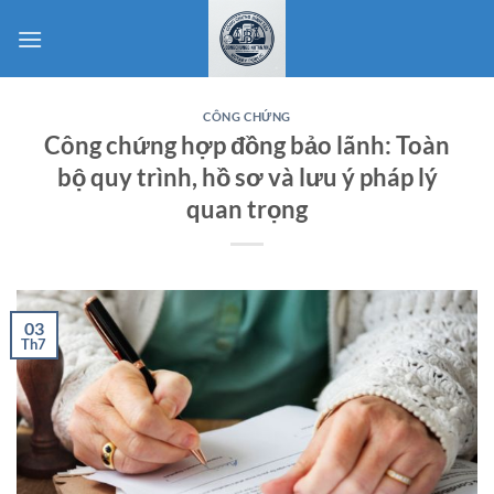
Bỏ
qua
nội
dung
CÔNG CHỨNG
Công chứng hợp đồng bảo lãnh: Toàn
bộ quy trình, hồ sơ và lưu ý pháp lý
quan trọng
03
Th7