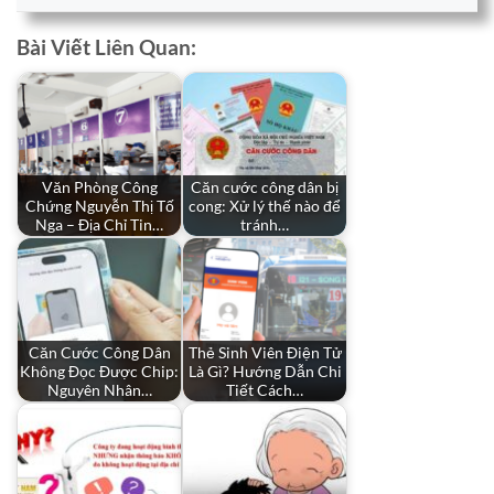
Bài Viết Liên Quan:
Văn Phòng Công
Căn cước công dân bị
Chứng Nguyễn Thị Tố
cong: Xử lý thế nào để
Nga – Địa Chỉ Tin…
tránh…
Căn Cước Công Dân
Thẻ Sinh Viên Điện Tử
Không Đọc Được Chip:
Là Gì? Hướng Dẫn Chi
Nguyên Nhân…
Tiết Cách…