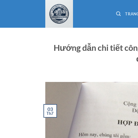
Bỏ
qua
TRAN
nội
dung
Hướng dẫn chi tiết c
03
Th7