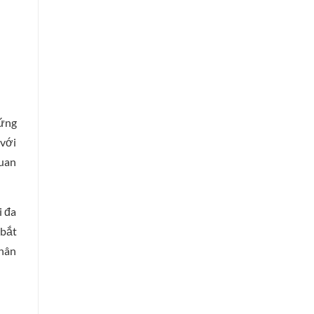
hứng
 với
quan
i đa
 bắt
phân