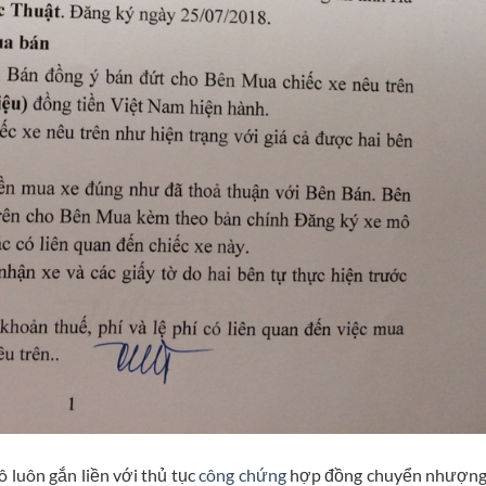
ô luôn gắn liền với thủ tục
công chứng
hợp đồng chuyển nhượng 