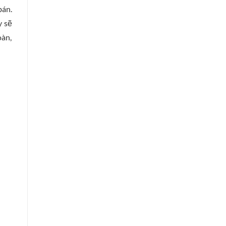
bán.
y sẽ
oàn,