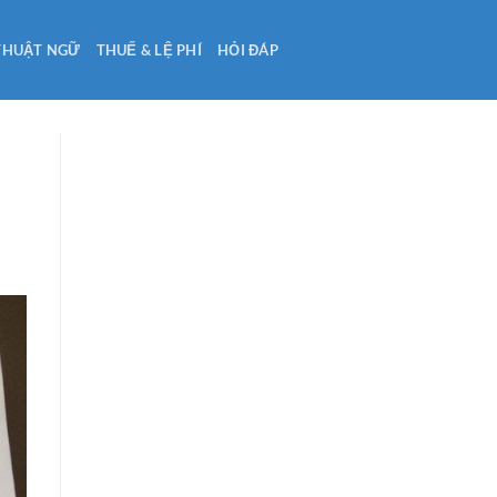
THUẬT NGỮ
THUẾ & LỆ PHÍ
HỎI ĐÁP