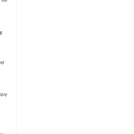
g
 vợ
 quy