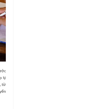
bước
p lý
, từ
uyển