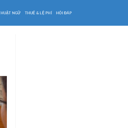
THUẬT NGỮ
THUẾ & LỆ PHÍ
HỎI ĐÁP