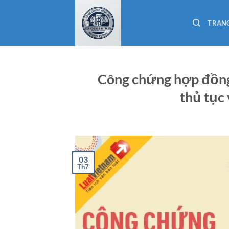
Bỏ
qua
TRAN
nội
dung
Công chứng hợp đồng
thủ tục
03
Th7