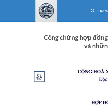
Bỏ
qua
TRAN
nội
dung
Công chứng hợp đồng g
và những
03
Th7