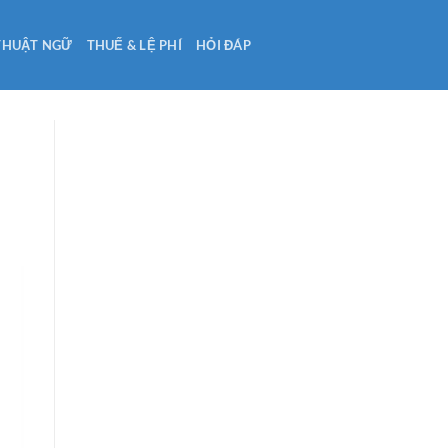
THUẬT NGỮ
THUẾ & LỆ PHÍ
HỎI ĐÁP