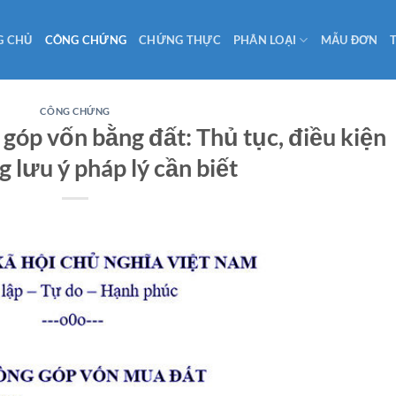
G CHỦ
CÔNG CHỨNG
CHỨNG THỰC
PHÂN LOẠI
MẪU ĐƠN
CÔNG CHỨNG
óp vốn bằng đất: Thủ tục, điều kiện
 lưu ý pháp lý cần biết