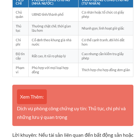
CHÍ
(NHÀ NƯỚC)
(TƯ NHÂN)
Chủ
Cá nhân hoặc tổ chức có giấy
UBND tỉnh/thành phố
quản
phép
Thủ
Thường chặt chẽ, thời gian
Nhanh gọn, linh hoạt giờ giấc
tục
lâu hơn
Chi
Cố định theo khung giá nhà
Có thể cạnh tranh, đôi khi đắt
phí
nước
hơn
Độ tin
Cao nhưng cần kiểm tra giấy
Rất cao, ít rủi ro pháp lý
cậy
phép
Phạm
Phù hợp với mọi loại hợp
Thích hợp cho hợp đồng đơn giản
vi
đồng
Xem Thêm:
Dịch vụ phòng công chứng uy tín: Thủ tục, chi phí và
những lưu ý quan trọng
Lời khuyên: Nếu tài sản liên quan đến bất động sản hoặc