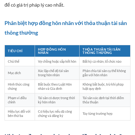
để có giá trị pháp lý cao nhất.
Phân biệt hợp đồng hôn nhân với thỏa thuận tài sản
thông thường
HỢP ĐỒNG HÔN
THỎA THUẬN TÀI SẢN
TIÊU CHÍ
NHÂN
THÔNG THƯỜNG
Chủ thể
Vợ chồng hoặc sắp kết hôn
Bất kỳ cá nhân, tổ chức nào
Xác lập chế độ tài sản
Phân chia tài sản cụ thể không
Mục đích
trong hôn nhân
gắn với hôn nhân
Hình thức công
Bắt buộc theo Luật Hôn
Không bắt buộc, trừ khi pháp
chứng
nhân và Gia đình
luật quy định
Phạm vi điều
Tài sản có được trong thời
Tài sản xác định tại thời điểm
chỉnh
kỳ hôn nhân
thỏa thuận
Hiệu lực đối với
Có hiệu lực nếu đã công
Tùy từng trường hợp
bên thứ ba
chứng và đăng ký