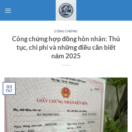
Bỏ
qua
nội
dung
CÔNG CHỨNG
Công chứng hợp đồng hôn nhân: Thủ
tục, chi phí và những điều cần biết
năm 2025
03
Th7