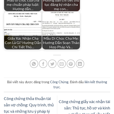
Mẫu di chúc của cha
Hướng dẫn chi tiết thủ
mẹ chuẩn pháp luật:
tục đăng ký nhận cha
Hướng dẫn…
mẹ con…
Giấy Xác Nhận Cha
Mẫu Di Chúc Cha Mẹ:
Con Là Gì? Hướng Dẫn
Hướng Dẫn Soạn Thảo
Chi Tiết Thủ…
Hợp Pháp Và…
Bài viết này được đăng trong
Công Chứng
. Đánh dấu
liên kết thường
trực
.
Công chứng thỏa thuận tài
Công chứng giấy xác nhận tài
sản vợ chồng: Quy trình, thủ
sản: Thủ tục, hồ sơ và kinh
tục và những lưu ý pháp lý