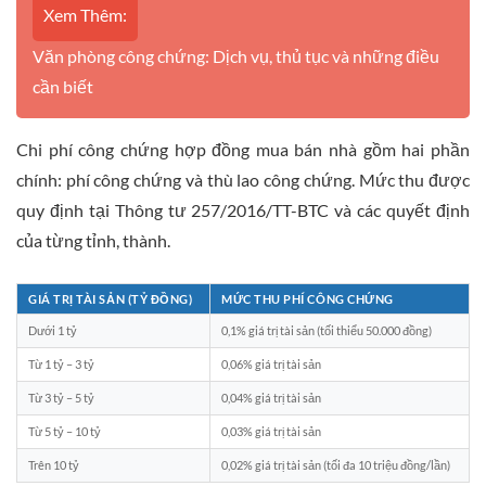
Xem Thêm:
Văn phòng công chứng: Dịch vụ, thủ tục và những điều
cần biết
Chi phí công chứng hợp đồng mua bán nhà gồm hai phần
chính: phí công chứng và thù lao công chứng. Mức thu được
quy định tại Thông tư 257/2016/TT-BTC và các quyết định
của từng tỉnh, thành.
GIÁ TRỊ TÀI SẢN (TỶ ĐỒNG)
MỨC THU PHÍ CÔNG CHỨNG
Dưới 1 tỷ
0,1% giá trị tài sản (tối thiểu 50.000 đồng)
Từ 1 tỷ – 3 tỷ
0,06% giá trị tài sản
Từ 3 tỷ – 5 tỷ
0,04% giá trị tài sản
Từ 5 tỷ – 10 tỷ
0,03% giá trị tài sản
Trên 10 tỷ
0,02% giá trị tài sản (tối đa 10 triệu đồng/lần)