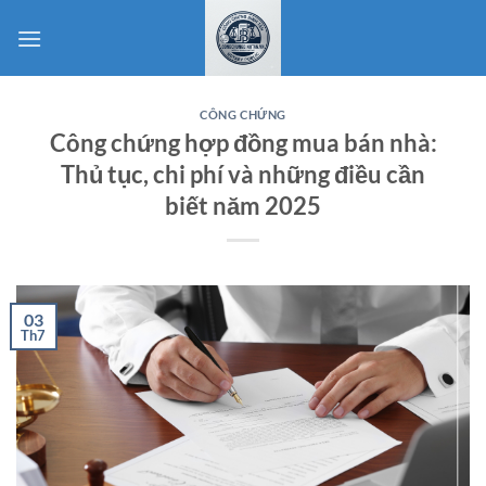
Bỏ
qua
nội
dung
CÔNG CHỨNG
Công chứng hợp đồng mua bán nhà:
Thủ tục, chi phí và những điều cần
biết năm 2025
03
Th7