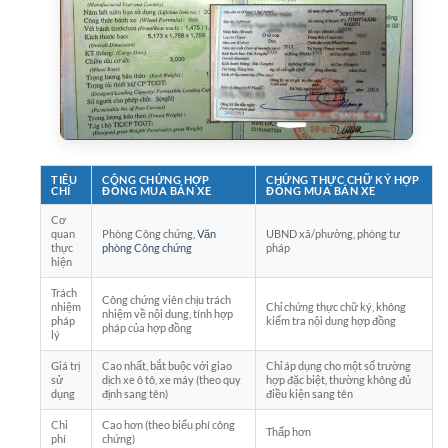
TIÊU
CÔNG CHỨNG HỢP
CHỨNG THỰC CHỮ KÝ HỢP
CHÍ
ĐỒNG MUA BÁN XE
ĐỒNG MUA BÁN XE
Cơ
quan
Phòng Công chứng,
Văn
UBND xã/phường, phòng tư
thực
phòng Công chứng
pháp
hiện
Trách
Công chứng viên chịu trách
nhiệm
Chỉ chứng thực chữ ký, không
nhiệm về nội dung, tính hợp
pháp
kiểm tra nội dung hợp đồng
pháp của hợp đồng
lý
Giá trị
Cao nhất, bắt buộc với giao
Chỉ áp dụng cho một số trường
sử
dịch xe ô tô, xe máy (theo quy
hợp đặc biệt, thường không đủ
dụng
định sang tên)
điều kiện sang tên
Chi
Cao hơn (theo biểu phí công
Thấp hơn
phí
chứng)