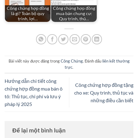
Công chứng hợp đồng
Công chứng hợp đồng
là gì? Toàn bộ quy
mua bán chung cư:
trình, lợi…
Quy trình, thủ…
Bài viết này được đăng trong
Công Chứng
. Đánh dấu
liên kết thường
trực
.
Hướng dẫn chi tiết công
Công chứng hợp đồng tặng
chứng hợp đồng mua bán ô
cho xe: Quy trình, thủ tục và
tô: Thủ tục, chi phí và lưu ý
những điều cần biết
pháp lý 2025
Để lại một bình luận