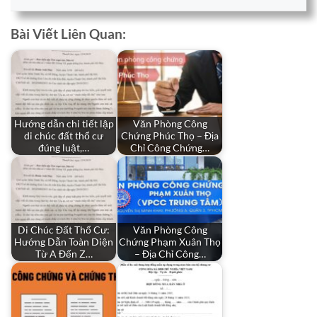
Bài Viết Liên Quan:
Hướng dẫn chi tiết lập
Văn Phòng Công
di chúc đất thổ cư
Chứng Phúc Thọ – Địa
đúng luật,…
Chỉ Công Chứng…
Di Chúc Đất Thổ Cư:
Văn Phòng Công
Hướng Dẫn Toàn Diện
Chứng Phạm Xuân Thọ
Từ A Đến Z…
– Địa Chỉ Công…