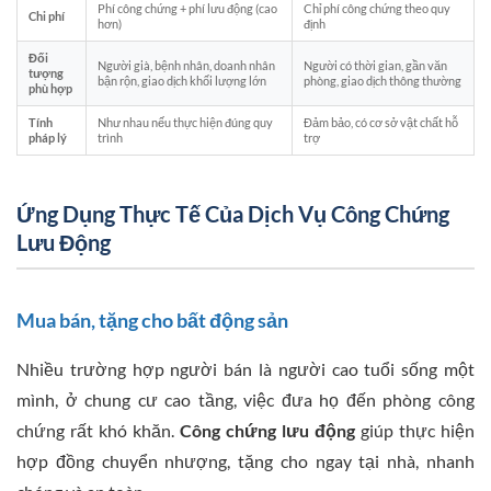
Phí công chứng + phí lưu động (cao
Chỉ phí công chứng theo quy
Chi phí
hơn)
định
Đối
Người già, bệnh nhân, doanh nhân
Người có thời gian, gần văn
tượng
bận rộn, giao dịch khối lượng lớn
phòng, giao dịch thông thường
phù hợp
Tính
Như nhau nếu thực hiện đúng quy
Đảm bảo, có cơ sở vật chất hỗ
pháp lý
trình
trợ
Ứng Dụng Thực Tế Của Dịch Vụ Công Chứng
Lưu Động
Mua bán, tặng cho bất động sản
Nhiều trường hợp người bán là người cao tuổi sống một
mình, ở chung cư cao tầng, việc đưa họ đến phòng công
chứng rất khó khăn.
Công chứng lưu động
giúp thực hiện
hợp đồng chuyển nhượng, tặng cho ngay tại nhà, nhanh