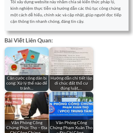
Tôi xây dựng website này nhằm chia sẻ kiến thức pháp lý,
kinh nghiệm thực tiễn và hướng dẫn các thủ tục công chứng
một cách dễ hiểu, chính xác và cập nhật, giúp người đọc tiếp
cận thông tin nhanh chóng, đáng tin cậy.
Bài Viết Liên Quan:
Căn cước công dân bị
Hướng dẫn chi tiết lập
cong: Xử lý thế nào để
di chúc đất thổ cư
tránh…
đúng luật,…
Văn Phòng Công
Văn Phòng Công
Chứng Phúc Thọ – Địa
Chứng Phạm Xuân Thọ
Chỉ Công Chứng…
– Địa Chỉ Công…