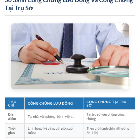
Tại Trụ Sở
TIÊU
CÔNG CHỨNG TẠI TRỤ
CÔNG CHỨNG LƯU ĐỘNG
CHÍ
SỞ
Địa
Tại trụ sở văn phòng công
Tại nhà, văn phòng, bệnh viện…
điểm
chứng
Thời
Linh hoạt (kể cả ngoài giờ, cuối
Theo giờ hành chính (thường
gian
tuần)
8h-17h)