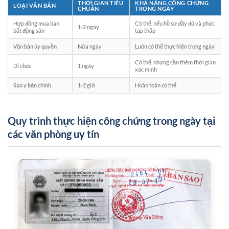
THỜI GIAN TIÊU
KHẢ NĂNG CÔNG CHỨNG
LOẠI VĂN BẢN
CHUẨN
TRONG NGÀY
Hợp đồng mua bán
Có thể, nếu hồ sơ đầy đủ và phức
1-2 ngày
bất động sản
tạp thấp
Văn bản ủy quyền
Nửa ngày
Luôn có thể thực hiện trong ngày
Có thể, nhưng cần thêm thời gian
Di chúc
1 ngày
xác minh
Sao y bản chính
1-2 giờ
Hoàn toàn có thể
Quy trình thực hiện công chứng trong ngày tại
các văn phòng uy tín