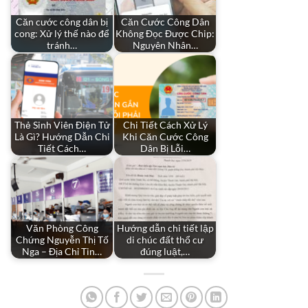
Căn cước công dân bị
Căn Cước Công Dân
cong: Xử lý thế nào để
Không Đọc Được Chip:
tránh…
Nguyên Nhân…
Thẻ Sinh Viên Điện Tử
Chi Tiết Cách Xử Lý
Là Gì? Hướng Dẫn Chi
Khi Căn Cước Công
Tiết Cách…
Dân Bị Lỗi…
Văn Phòng Công
Hướng dẫn chi tiết lập
Chứng Nguyễn Thị Tố
di chúc đất thổ cư
Nga – Địa Chỉ Tin…
đúng luật,…