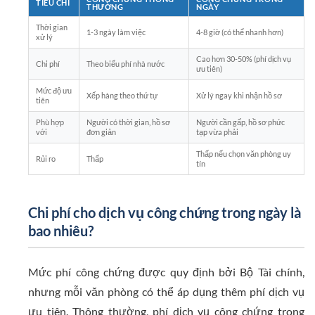
TIÊU CHÍ
THƯỜNG
NGÀY
Thời gian
1-3 ngày làm việc
4-8 giờ (có thể nhanh hơn)
xử lý
Cao hơn 30-50% (phí dịch vụ
Chi phí
Theo biểu phí nhà nước
ưu tiên)
Mức độ ưu
Xếp hàng theo thứ tự
Xử lý ngay khi nhận hồ sơ
tiên
Phù hợp
Người có thời gian, hồ sơ
Người cần gấp, hồ sơ phức
với
đơn giản
tạp vừa phải
Thấp nếu chọn văn phòng uy
Rủi ro
Thấp
tín
Chi phí cho dịch vụ công chứng trong ngày là
bao nhiêu?
Mức phí công chứng được quy định bởi Bộ Tài chính,
nhưng mỗi văn phòng có thể áp dụng thêm phí dịch vụ
ưu tiên. Thông thường, phí dịch vụ công chứng trong