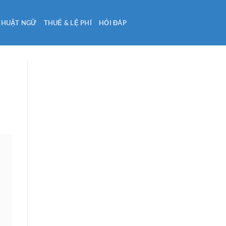
THUẬT NGỮ
THUẾ & LỆ PHÍ
HỎI ĐÁP