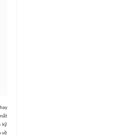
 hay
mất
n kỹ
o về