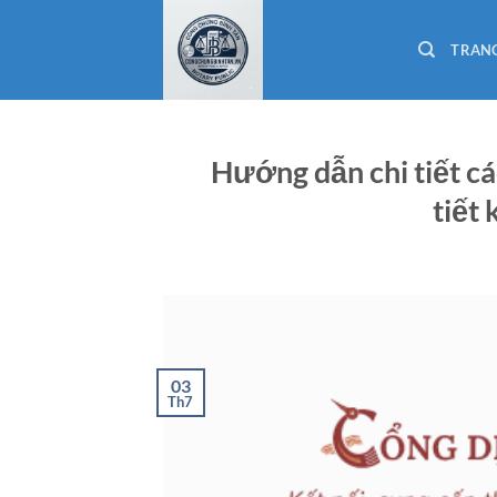
Bỏ
qua
TRAN
nội
dung
Hướng dẫn chi tiết cá
tiết
03
Th7