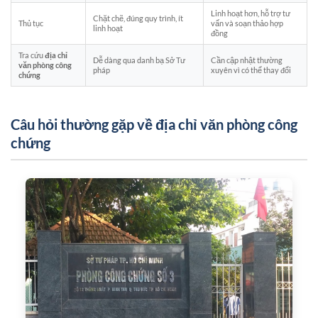
Linh hoạt hơn, hỗ trợ tư
Chặt chẽ, đúng quy trình, ít
Thủ tục
vấn và soạn thảo hợp
linh hoạt
đồng
Tra cứu
địa chỉ
Dễ dàng qua danh bạ Sở Tư
Cần cập nhật thường
văn phòng công
pháp
xuyên vì có thể thay đổi
chứng
Câu hỏi thường gặp về địa chỉ văn phòng công
chứng