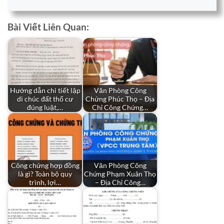
Bài Viết Liên Quan:
Hướng dẫn chi tiết lập
Văn Phòng Công
di chúc đất thổ cư
Chứng Phúc Thọ – Địa
đúng luật,…
Chỉ Công Chứng…
Công chứng hợp đồng
Văn Phòng Công
là gì? Toàn bộ quy
Chứng Phạm Xuân Thọ
trình, lợi…
– Địa Chỉ Công…