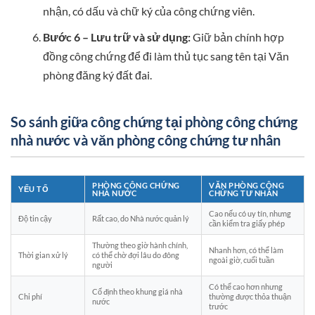
nhận, có dấu và chữ ký của công chứng viên.
Bước 6 – Lưu trữ và sử dụng:
Giữ bản chính hợp
đồng công chứng để đi làm thủ tục sang tên tại Văn
phòng đăng ký đất đai.
So sánh giữa công chứng tại phòng công chứng
nhà nước và văn phòng công chứng tư nhân
PHÒNG CÔNG CHỨNG
VĂN PHÒNG CÔNG
YẾU TỐ
NHÀ NƯỚC
CHỨNG TƯ NHÂN
Cao nếu có uy tín, nhưng
Độ tin cậy
Rất cao, do Nhà nước quản lý
cần kiểm tra giấy phép
Thường theo giờ hành chính,
Nhanh hơn, có thể làm
Thời gian xử lý
có thể chờ đợi lâu do đông
ngoài giờ, cuối tuần
người
Có thể cao hơn nhưng
Cố định theo khung giá nhà
Chi phí
thường được thỏa thuận
nước
trước