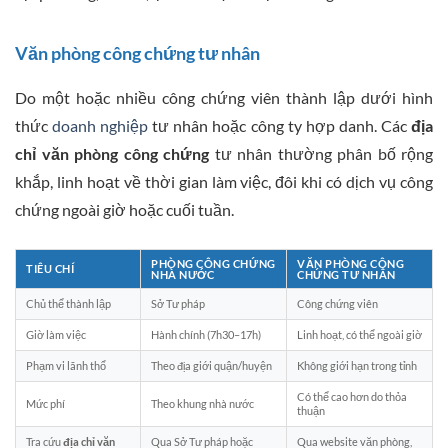
Văn phòng công chứng tư nhân
Do một hoặc nhiều công chứng viên thành lập dưới hình
thức
doanh nghiệp
tư nhân hoặc công ty hợp danh. Các
địa
chỉ văn phòng công chứng
tư nhân thường phân bố rộng
khắp, linh hoạt về thời gian làm việc, đôi khi có dịch vụ công
chứng ngoài giờ hoặc cuối tuần.
PHÒNG CÔNG CHỨNG
VĂN PHÒNG CÔNG
TIÊU CHÍ
NHÀ NƯỚC
CHỨNG TƯ NHÂN
Chủ thể thành lập
Sở Tư pháp
Công chứng viên
Giờ làm việc
Hành chính (7h30–17h)
Linh hoạt, có thể ngoài giờ
Phạm vi lãnh thổ
Theo địa giới quận/huyện
Không giới hạn trong tỉnh
Có thể cao hơn do thỏa
Mức phí
Theo khung nhà nước
thuận
Tra cứu
địa chỉ văn
Qua Sở Tư pháp hoặc
Qua website văn phòng,