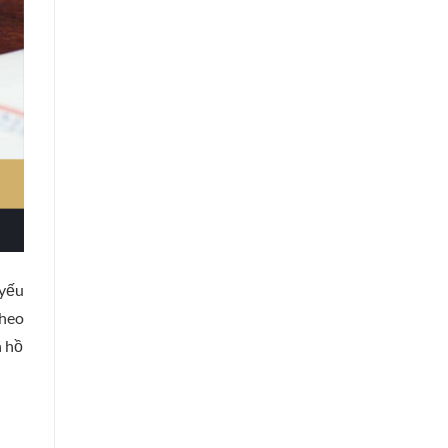
 yếu
theo
n hồ