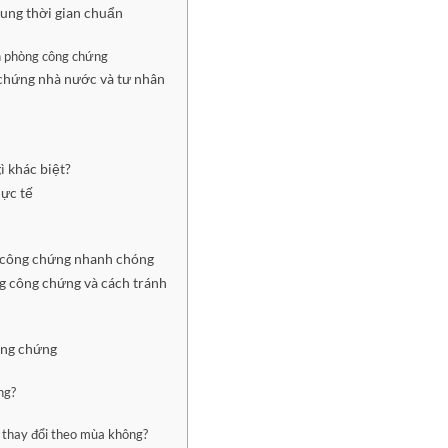
hung thời gian chuẩn
ăn phòng công chứng
 chứng nhà nước và tư nhân
ì khác biệt?
hực tế
 công chứng nhanh chóng
g công chứng và cách tránh
ông chứng
ng?
 thay đổi theo mùa không?