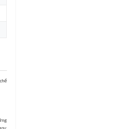
 chế
hững
được