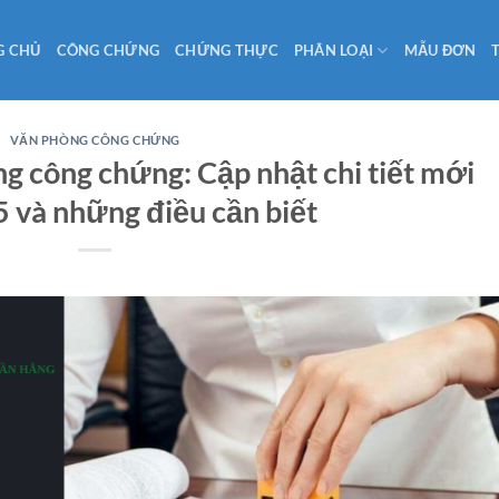
G CHỦ
CÔNG CHỨNG
CHỨNG THỰC
PHÂN LOẠI
MẪU ĐƠN
VĂN PHÒNG CÔNG CHỨNG
g công chứng: Cập nhật chi tiết mới
 và những điều cần biết