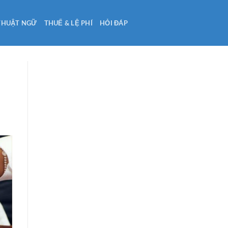
THUẬT NGỮ
THUẾ & LỆ PHÍ
HỎI ĐÁP