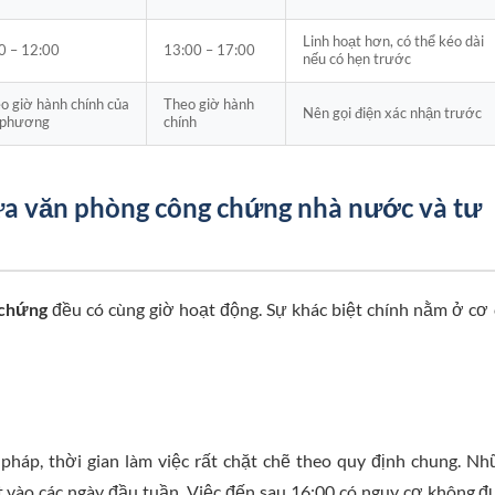
Linh hoạt hơn, có thể kéo dài
0 – 12:00
13:00 – 17:00
nếu có hẹn trước
o giờ hành chính của
Theo giờ hành
Nên gọi điện xác nhận trước
 phương
chính
iữa văn phòng công chứng nhà nước và tư
 chứng
đều có cùng giờ hoạt động. Sự khác biệt chính nằm ở cơ
pháp, thời gian làm việc rất chặt chẽ theo quy định chung. N
 vào các ngày đầu tuần. Việc đến sau 16:00 có nguy cơ không 