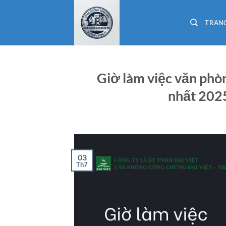
Bỏ
qua
TRAN
nội
dung
Giờ làm việc văn phòn
nhất 2025
03
Th7