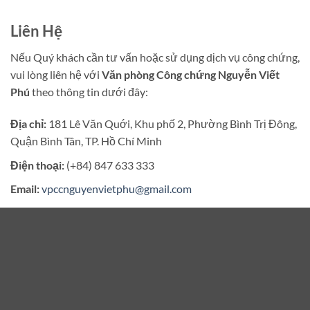
Liên Hệ
Nếu Quý khách cần tư vấn hoặc sử dụng dịch vụ công chứng,
vui lòng liên hệ với
Văn phòng Công chứng Nguyễn Viết
Phú
theo thông tin dưới đây:
Địa chỉ:
181 Lê Văn Quới, Khu phố 2, Phường Bình Trị Đông,
Quận Bình Tân, TP. Hồ Chí Minh
Điện thoại:
(+84) 847 633 333
Email:
vpccnguyenvietphu@gmail.com
Website:
congchungbinhtan.vn
Thời gian làm việc
Thứ Hai – Thứ Sáu:
07:30 – 17:00
Thứ Bảy:
07:30 – 11:30