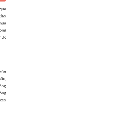
 qua
 đào
 mua
công
thực
 cần
hẩu,
công
hông
 kéo