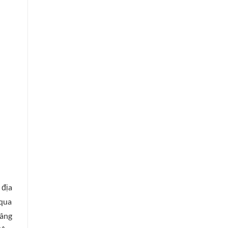
 địa
 qua
nâng