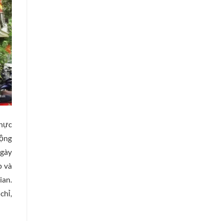
thực
động
gày
p và
ian.
chỉ,