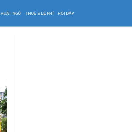
THUẬT NGỮ
THUẾ & LỆ PHÍ
HỎI ĐÁP