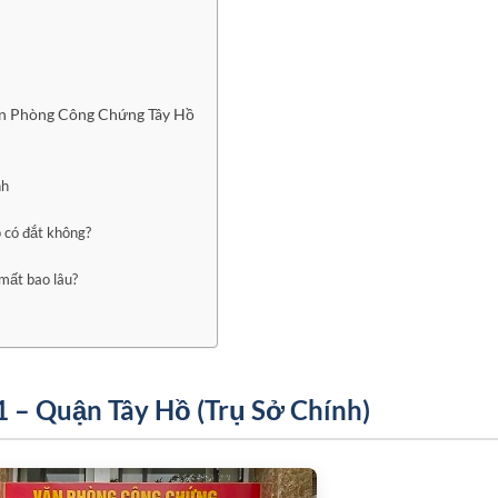
ăn Phòng Công Chứng Tây Hồ
nh
 có đắt không?
mất bao lâu?
 – Quận Tây Hồ (Trụ Sở Chính)