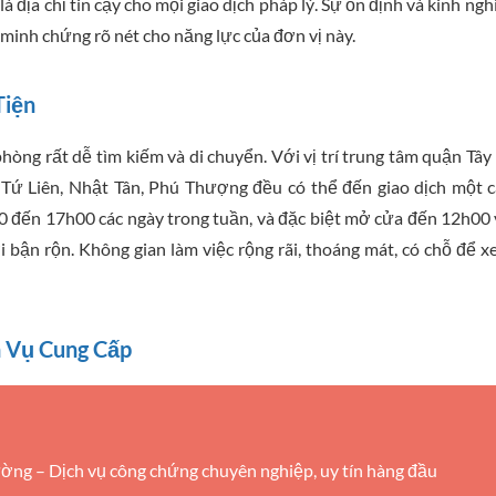
là địa chỉ tin cậy cho mọi giao dịch pháp lý. Sự ổn định và kinh ng
 minh chứng rõ nét cho năng lực của đơn vị này.
Tiện
phòng rất dễ tìm kiếm và di chuyển. Với vị trí trung tâm quận Tây
ứ Liên, Nhật Tân, Phú Thượng đều có thể đến giao dịch một 
00 đến 17h00 các ngày trong tuần, và đặc biệt mở cửa đến 12h00
bận rộn. Không gian làm việc rộng rãi, thoáng mát, có chỗ để x
h Vụ Cung Cấp
g – Dịch vụ công chứng chuyên nghiệp, uy tín hàng đầu