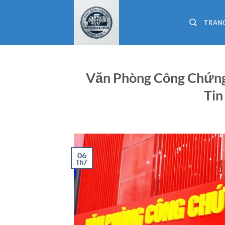
Bỏ
qua
TRAN
nội
dung
Văn Phòng Công Chứng 
Tin
06
Th7