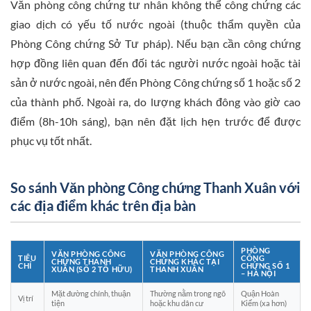
Văn phòng công chứng tư nhân không thể công chứng các
giao dịch có yếu tố nước ngoài (thuộc thẩm quyền của
Phòng Công chứng Sở Tư pháp). Nếu bạn cần công chứng
hợp đồng liên quan đến đối tác người nước ngoài hoặc tài
sản ở nước ngoài, nên đến Phòng Công chứng số 1 hoặc số 2
của thành phố. Ngoài ra, do lượng khách đông vào giờ cao
điểm (8h-10h sáng), bạn nên đặt lịch hẹn trước để được
phục vụ tốt nhất.
So sánh Văn phòng Công chứng Thanh Xuân với
các địa điểm khác trên địa bàn
PHÒNG
VĂN PHÒNG CÔNG
VĂN PHÒNG CÔNG
TIÊU
CÔNG
CHỨNG THANH
CHỨNG KHÁC TẠI
CHÍ
CHỨNG SỐ 1
XUÂN (SỐ 2 TỐ HỮU)
THANH XUÂN
– HÀ NỘI
Mặt đường chính, thuận
Thường nằm trong ngõ
Quận Hoàn
Vị trí
tiện
hoặc khu dân cư
Kiếm (xa hơn)