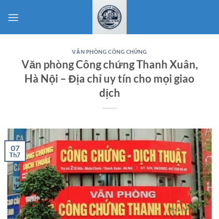
Bỏ
qua
nội
dung
VĂN PHÒNG CÔNG CHỨNG
Văn phòng Công chứng Thanh Xuân,
Hà Nội – Địa chỉ uy tín cho mọi giao
dịch
07
Th7