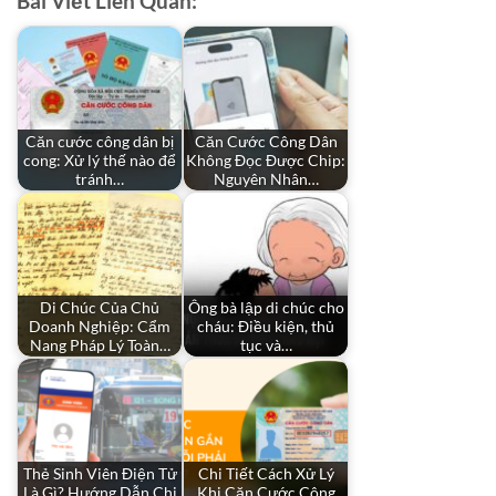
Bài Viết Liên Quan:
Căn cước công dân bị
Căn Cước Công Dân
cong: Xử lý thế nào để
Không Đọc Được Chip:
tránh…
Nguyên Nhân…
Di Chúc Của Chủ
Ông bà lập di chúc cho
Doanh Nghiệp: Cẩm
cháu: Điều kiện, thủ
Nang Pháp Lý Toàn…
tục và…
Thẻ Sinh Viên Điện Tử
Chi Tiết Cách Xử Lý
Là Gì? Hướng Dẫn Chi
Khi Căn Cước Công