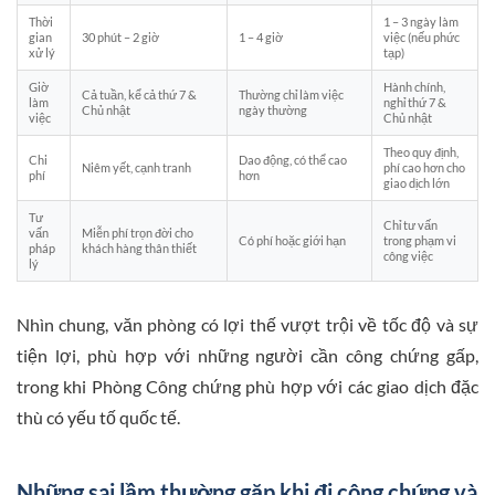
Thời
1 – 3 ngày làm
gian
30 phút – 2 giờ
1 – 4 giờ
việc (nếu phức
xử lý
tạp)
Giờ
Hành chính,
Cả tuần, kể cả thứ 7 &
Thường chỉ làm việc
làm
nghỉ thứ 7 &
Chủ nhật
ngày thường
việc
Chủ nhật
Theo quy định,
Chi
Dao động, có thể cao
Niêm yết, cạnh tranh
phí cao hơn cho
phí
hơn
giao dịch lớn
Tư
Chỉ tư vấn
vấn
Miễn phí trọn đời cho
Có phí hoặc giới hạn
trong phạm vi
pháp
khách hàng thân thiết
công việc
lý
Nhìn chung, văn phòng có lợi thế vượt trội về tốc độ và sự
tiện lợi, phù hợp với những người cần công chứng gấp,
trong khi Phòng Công chứng phù hợp với các giao dịch đặc
thù có yếu tố quốc tế.
Những sai lầm thường gặp khi đi công chứng và