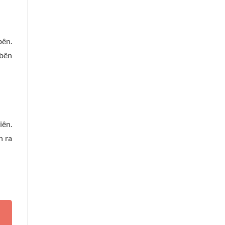
bên.
 bên
iên.
n ra