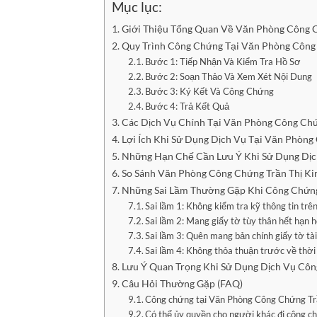
Mục lục:
Giới Thiệu Tổng Quan Về Văn Phòng Công C
Quy Trình Công Chứng Tại Văn Phòng Công 
Bước 1: Tiếp Nhận Và Kiểm Tra Hồ Sơ
Bước 2: Soạn Thảo Và Xem Xét Nội Dung
Bước 3: Ký Kết Và Công Chứng
Bước 4: Trả Kết Quả
Các Dịch Vụ Chính Tại Văn Phòng Công Chứ
Lợi Ích Khi Sử Dụng Dịch Vụ Tại Văn Phòng
Những Hạn Chế Cần Lưu Ý Khi Sử Dụng Dị
So Sánh Văn Phòng Công Chứng Trần Thị K
Những Sai Lầm Thường Gặp Khi Công Chứng
Sai lầm 1: Không kiểm tra kỹ thông tin trê
Sai lầm 2: Mang giấy tờ tùy thân hết hạn 
Sai lầm 3: Quên mang bản chính giấy tờ tà
Sai lầm 4: Không thỏa thuận trước về thời 
Lưu Ý Quan Trọng Khi Sử Dụng Dịch Vụ Cô
Câu Hỏi Thường Gặp (FAQ)
Công chứng tại Văn Phòng Công Chứng Trầ
Có thể ủy quyền cho người khác đi công 