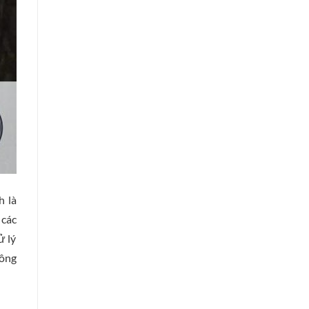
h là
 các
ử lý
công