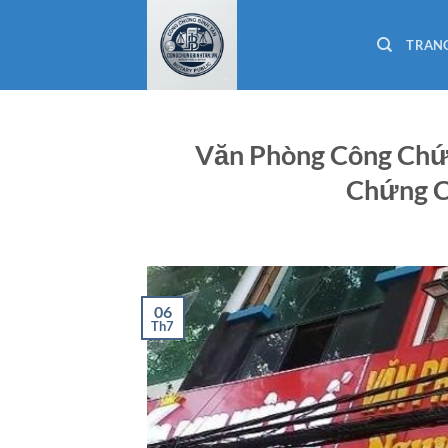
Bỏ
qua
TRAN
nội
dung
Văn Phòng Công Chứn
Chứng C
06
Th7