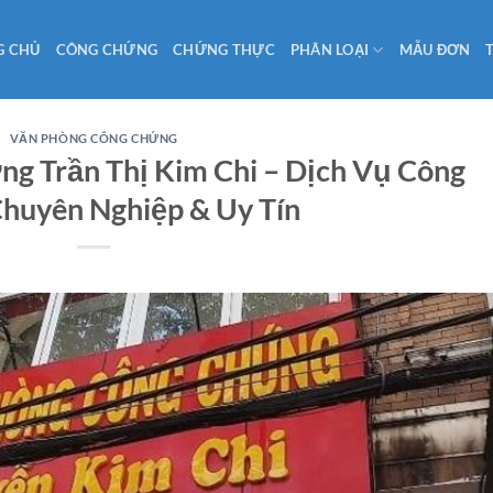
G CHỦ
CÔNG CHỨNG
CHỨNG THỰC
PHÂN LOẠI
MẪU ĐƠN
VĂN PHÒNG CÔNG CHỨNG
g Trần Thị Kim Chi – Dịch Vụ Công
huyên Nghiệp & Uy Tín