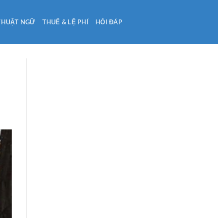
THUẬT NGỮ
THUẾ & LỆ PHÍ
HỎI ĐÁP