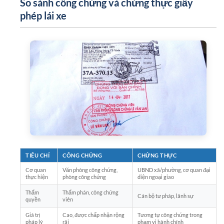
So sánh công chứng và chứng thực giấy
phép lái xe
TIÊU CHÍ
CÔNG CHỨNG
CHỨNG THỰC
Cơ quan
Văn phòng công chứng,
UBND xã/phường, cơ quan đại
thực hiện
phòng công chứng
diện ngoại giao
Thẩm
Thẩm phán, công chứng
Cán bộ tư pháp, lãnh sự
quyền
viên
Giá trị
Cao, được chấp nhận rộng
Tương tự công chứng trong
pháp lý
rãi
phạm vi hành chính