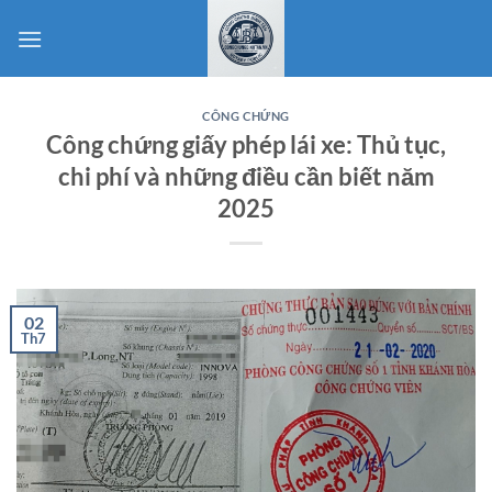
Bỏ
qua
nội
dung
CÔNG CHỨNG
Công chứng giấy phép lái xe: Thủ tục,
chi phí và những điều cần biết năm
2025
02
Th7