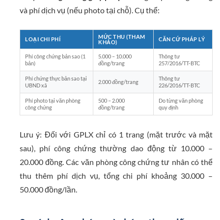
và phí dịch vụ (nếu photo tại chỗ). Cụ thể:
MỨC THU (THAM
LOẠI CHI PHÍ
CĂN CỨ PHÁP LÝ
KHẢO)
Phí công chứng bản sao (1
5.000 – 10.000
Thông tư
bản)
đồng/trang
257/2016/TT-BTC
Phí chứng thực bản sao tại
Thông tư
2.000 đồng/trang
UBND xã
226/2016/TT-BTC
Phí photo tại văn phòng
500 – 2.000
Do từng văn phòng
công chứng
đồng/trang
quy định
Lưu ý: Đối với GPLX chỉ có 1 trang (mặt trước và mặt
sau), phí công chứng thường dao động từ 10.000 –
20.000 đồng. Các văn phòng công chứng tư nhân có thể
thu thêm phí dịch vụ, tổng chi phí khoảng 30.000 –
50.000 đồng/lần.