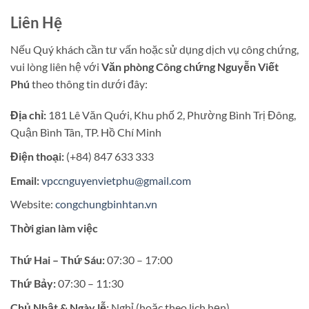
Liên Hệ
Nếu Quý khách cần tư vấn hoặc sử dụng dịch vụ công chứng,
vui lòng liên hệ với
Văn phòng Công chứng Nguyễn Viết
Phú
theo thông tin dưới đây:
Địa chỉ:
181 Lê Văn Quới, Khu phố 2, Phường Bình Trị Đông,
Quận Bình Tân, TP. Hồ Chí Minh
Điện thoại:
(+84) 847 633 333
Email:
vpccnguyenvietphu@gmail.com
Website:
congchungbinhtan.vn
Thời gian làm việc
Thứ Hai – Thứ Sáu:
07:30 – 17:00
Thứ Bảy:
07:30 – 11:30
Chủ Nhật & Ngày lễ:
Nghỉ (hoặc theo lịch hẹn)