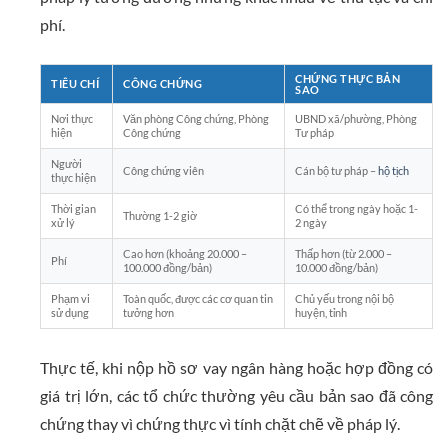
phí.
CHỨNG THỰC BẢN
TIÊU CHÍ
CÔNG CHỨNG
SAO
Nơi thực
Văn phòng Công chứng, Phòng
UBND xã/phường, Phòng
hiện
Công chứng
Tư pháp
Người
Công chứng viên
Cán bộ tư pháp –
hộ tịch
thực hiện
Thời gian
Có thể trong ngày hoặc 1-
Thường 1-2 giờ
xử lý
2 ngày
Cao hơn (khoảng 20.000 –
Thấp hơn (từ 2.000 –
Phí
100.000 đồng/bản)
10.000 đồng/bản)
Phạm vi
Toàn quốc, được các cơ quan tin
Chủ yếu trong nội bộ
sử dụng
tưởng hơn
huyện, tỉnh
Thực tế, khi nộp hồ sơ vay ngân hàng hoặc hợp đồng có
giá trị lớn, các tổ chức thường yêu cầu bản sao đã công
chứng thay vì chứng thực vì tính chặt chẽ về pháp lý.