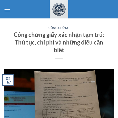
Bỏ
qua
nội
dung
CÔNG CHỨNG
Công chứng giấy xác nhận tạm trú:
Thủ tục, chi phí và những điều cần
biết
02
Th7