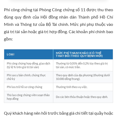
Phí công chứng tại Phòng Công chứng số 11 được thu theo
đúng quy định của Hội đồng nhân dân Thành phố Hồ Chí
Minh và Thông tư của Bộ Tài chính. Mức phí phụ thuộc vào
giá trị tài sản hoặc giá trị hợp đồng. Các khoản phí chính bao
gồm:
MỨC PHÍ THAM KHẢO (CÓ THỂ
LOẠI
THAY ĐỔI THEO QUY ĐỊNH MỚI)
Phí công chứng hợp đồng, giao dịch
Thường từ 0,05% đến 0,2% tùy theo giá trị
(tỷ lệ % trên giá trị tài sản)
tài sản, có mức trần.
Phí sao y bản chính, chứng thực
Theo quy định của địa phương (thường dưới
chữ ký
10.000 đồng/trang).
Phí lưu trữ hồ sơ công chứng
Thường tính theo vụ việc.
Thù lao công chứng viên soạn thảo
Do các bên thỏa thuận hoặc theo quy định.
hợp đồng
Quý khách hàng nên hỏi trước bảng giá chi tiết tại quầy hoặc