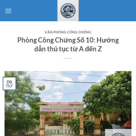
Bỏ
qua
nội
dung
VĂN PHÒNG CÔNG CHỨNG
Phòng Công Chứng Số 10: Hướng
dẫn thủ tục từ A đến Z
06
Th7