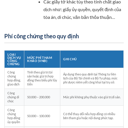
Các giấy tờ khác tùy theo tính chất giao
dịch như: giấy ủy quyền, quyết định của
tòa án, di chúc, văn bản thỏa thuận…
Phí công chứng theo quy định
LOẠI
DỊCH VỤ
MỨC PHÍ THAM
GHI CHÚ
CÔNG
KHẢO (VNĐ)
CHỨNG
Công
Tính theo giá trị tài
Áp dụng theo quy định tại Thông tư liên
chứng
sản hoặc giá trị hợp
tịch của Bộ Tài chính và Bộ Tư pháp, mức
hợp đồng,
đồng theo biểu phí lũy
phí được niêm yết công khai tại trụ sở.
giao dịch
tiến
Công
chứng di
50.000 – 200.000
Mức phí không phụ thuộc vào giá trị di sản.
chúc
Công
chứng
Có thể thay đổi nếu hợp đồng có nhiều
50.000 – 100.000
hợp đồng
bên tham gia hoặc nội dung phức tạp.
ủy quyền