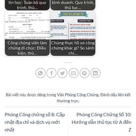
tin học: Toàn bộ quy
kinh doanh: Quy trình,
trình, thủ…
thủ tục…
Công chứng viên làm
Chứng thực hồ sơ công
chứng di chúc: Điều
chứng khác gì? So sánh
kiện, thủ…
chi…
Bài viết này được đăng trong
Văn Phòng Công Chứng
. Đánh dấu
liên kết
thường trực
.
Phòng Công chứng số 8: Cập
Phòng Công Chứng Số 10:
nhật địa chỉ và dịch vụ mới
Hướng dẫn thủ tục từ A đến
nhất
Z