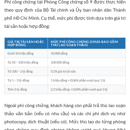
Phí công chứng tại Phòng Công chứng số 9 được thực hiện
theo quy định của Bộ Tài chính và Ủy ban nhân dân Thành
phố Hồ Chí Minh. Cụ thể, mức phí được tính dựa trên giá trị
tài sản hoặc hợp đồng:
GIÁ TRỊ TÀI SẢN HOẶC
MỨC PHÍ CÔNG CHỨNG (CHƯA BAO GỒM
HỢP ĐỒNG
THÙ LAO SOẠN THẢO)
Dưới 50 triệu đồng
50.000 đồng
Từ 50 – 100 triệu đồng
100.000 đồng
Từ 100 – 1 tỷ đồng
0,1% giá trị tài sản
Từ 1 – 3 tỷ đồng
1 triệu đồng + 0,06% phần vượt quá 1 tỷ
Trên 3 tỷ đồng
2,2 triệu đồng + 0,04% phần vượt quá 3 tỷ
Ngoài phí công chứng, khách hàng còn phải trả thù lao soạn
thảo văn bản (nếu có nhu cầu) và các chi phí dịch vụ như
photocopy, dịch thuật (nếu có). Mức thù lao do từng phòng
công chứng quy định nhưng không vượt quá khung Nhà