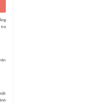
oảng
 tra
 nên
 mặt
hênh