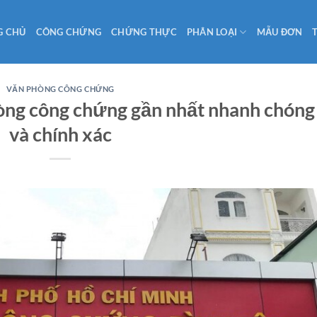
G CHỦ
CÔNG CHỨNG
CHỨNG THỰC
PHÂN LOẠI
MẪU ĐƠN
VĂN PHÒNG CÔNG CHỨNG
òng công chứng gần nhất nhanh chóng
và chính xác