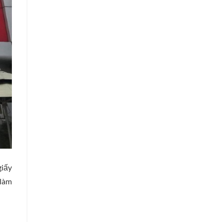
giấy
 làm