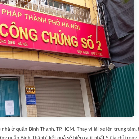
nhà ở quận Bình Thạnh, TP.HCM. Thay vì lái xe lên trung tâm,
 quận Bình Thạnh”, kết quả sẽ hiện ra ít nhất 5 địa chỉ trong