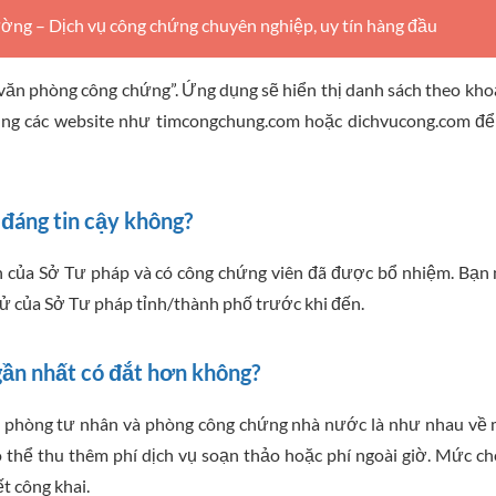
g – Dịch vụ công chứng chuyên nghiệp, uy tín hàng đầu
văn phòng công chứng”. Ứng dụng sẽ hiển thị danh sách theo kh
ụng các website như timcongchung.com hoặc dichvucong.com để
đáng tin cậy không?
 của Sở Tư pháp và có công chứng viên đã được bổ nhiệm. Bạn
 tử của Sở Tư pháp tỉnh/thành phố trước khi đến.
gần nhất có đắt hơn không?
ăn phòng tư nhân và phòng công chứng nhà nước là như nhau về
 thể thu thêm phí dịch vụ soạn thảo hoặc phí ngoài giờ. Mức c
t công khai.