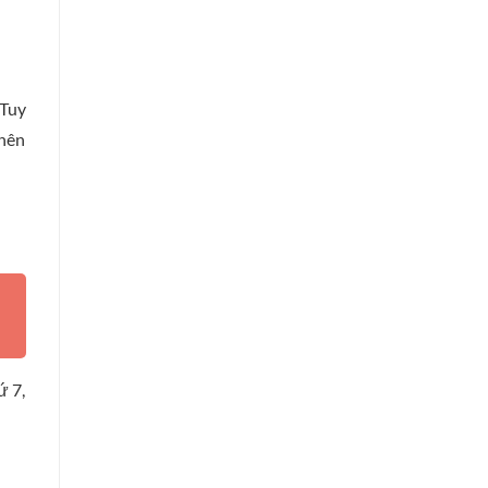
 Tuy
 nên
ứ 7,