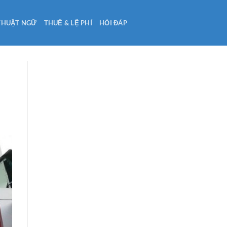
THUẬT NGỮ
THUẾ & LỆ PHÍ
HỎI ĐÁP