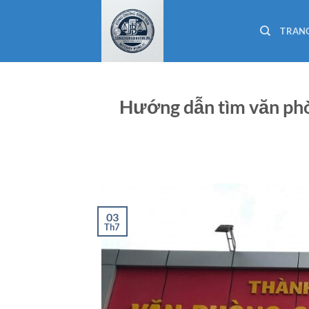
Bỏ
qua
TRAN
nội
dung
Hướng dẫn tìm văn ph
03
Th7