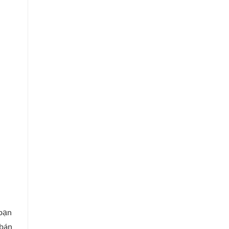
 bạn
 bán